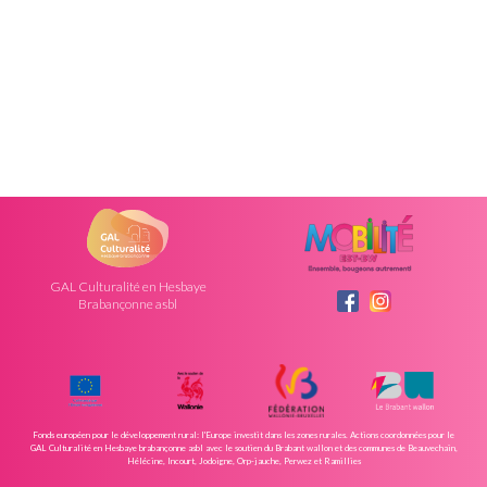
GAL Culturalité en Hesbaye
Brabançonne asbl
Fonds européen pour le développement rural: l'Europe investit dans les zones rurales. Actions coordonnées pour le
GAL Culturalité en Hesbaye brabançonne asbl avec le soutien du Brabant wallon et des communes de Beauvechain,
Hélécine, Incourt, Jodoigne, Orp-jauche, Perwez et Ramillies